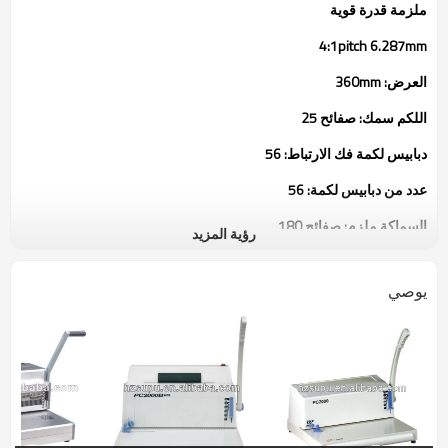
ملزمة قدرة قوية
4:1pitch 6.287mm
العرض: 360mm
اللكم سمك: صفائح 25
دبابيس لكمة فك الارتباط: 56
عدد من دبابيس لكمة: 56
السماكة ملزم: صفائح 180
رؤية المزيد
المحرك: 230v، 50hz/200w; 110v، 60hz/200w
يوصي
الهامش الجانب هو قابل للتعديل لتحديد شكل ورقة التي لكمة
عمق الهامش هو قابل للتعديل لتتناسب مع حجم تستخدم لفائف
كل البناء الالومنيوم جعلها دائمة وسنوات عديدة خالية من القلق