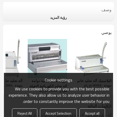
وصف
رؤية المزيد
يوصي
Cookie settings
البلاستيك آلة تجليد خاتم
من الصعب تغطية دوامة
آلة تجليد حلزون
نموذج : pc2000b زائد
نموذج : pc2000b زائد
آلة تجليد الكهربائية الثقيلة
We use cookies to provide you with the best possible
نموذج : pc2000b زائد
واجب pc360e
experience. They also allow us to analyze user behavior in
order to constantly improve the website for you.
الكلمات الدالة
Reject All
Accept Selection
Accept all
آلة تجليد حلزوني، آلات تجليد حلزوني، آلات دوامة ملزمة