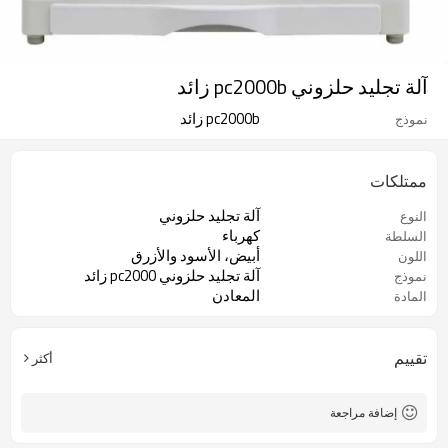
آلة تجليد حلزوني pc2000b زائد
pc2000b زائد
نموذج
ممتلكات
آلة تجليد حلزوني
النوع
كهرباء
السلطة
أبيض، الأسود والأزرق
اللون
آلة تجليد حلزوني pc2000 زائد
نموذج
المعادن
المادة
تقييم
أكثر
إضافة مراجعة