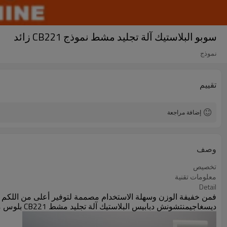
سوبو البلاستيك آلة تجليد مشط نموذج CB221 زائد
نموذج
تقييم
إضافة مراجعة
وصف
تخصيص
معلومات تقنية
Detail
ديسغاجيمنتشونش دبابيس البلاستيك آلة تجليد مشط CB221 بلوس مثالية لكل من البيئات المكتبية والمنزلية. مع تصميم هندسي متقدم، يوفر خيارا اقتصاديا لتلبية الاحتياجات الخاصة بك.