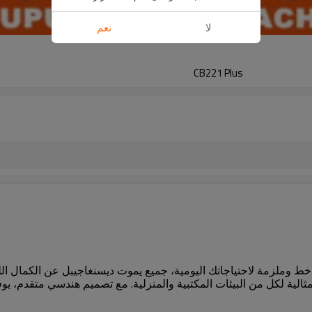
لا
نعم
CB221 Plus