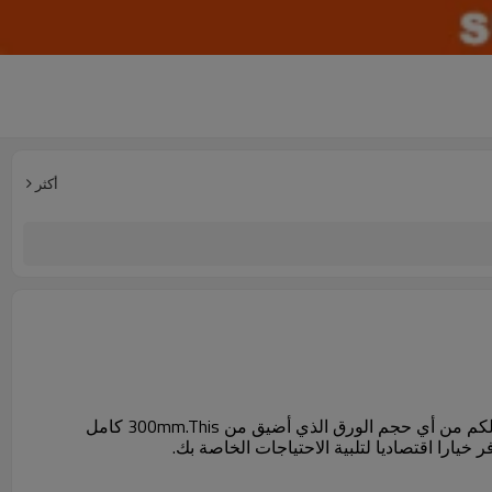
أكثر
فمن خفيفة الوزن وسهلة الاستخدام مصممة لتوفير أعلى من اللكم خط وملزمة لاحتياجاتك اليومية، جميع يموت ديسنغاجيبل عن الكمال اللكم من أي حجم الورق الذي أضيق من 300mm.This كامل