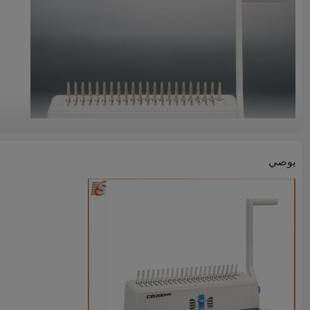
يوصي
لكمة تصل إلى 15 ورقة في كل مرة
لكمة A4، A5، B5 الشكل
وثائق ملزمة تصل إلى 500 ورقة
استخدام جميع الأحجام من البلاستيك مشط من 4.5 ملليمتر إلى 50 ملليمتر
حاوية النفايات عالية السعة تتطلب إفراغ أقل كثيرا
21 دبابيس سحب قابلة للضبط
البعد آلة (مم): 400x239x340
وزن الجهاز: 5.7kg