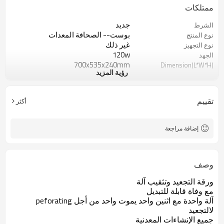
ممتلكات
جديد
الشرط
بوست-- الصحافة المعدات
نوع المنتج
غير ذلك
نوع التجهيز
120w
الجهد
700x535x240mm
Dimension(L*W*H)
رؤية المزيد
30kg
الوزن
آلة التجعيد الكهربائية
آلة التجعيد
تقييم
أكثر
إضافة مراجعة
وصف
ورقة التجعيد وتثقيب آلة
مع وفاة قابلة للتبديل
آلة واحدة مع اثنين واحد يموت واحد من أجل peforating
لالتجعيد
جميع الإنشاءات المعدنية