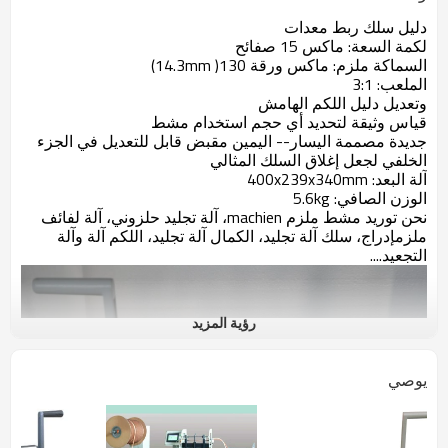
دليل سلك ربط معدات
لكمة السعة: ماكس 15 صفائح
السماكة ملزم: ماكس ورقة 130( 14.3mm)
الملعب: 3:1
وتعديل دليل اللكم الهامش
قياس وثيقة لتحديد أي حجم استخدام مشط
جديدة مصممة اليسار-- اليمين مقبض قابل للتعديل في الجزء
الخلفي لجعل إغلاق السلك المثالي
آلة البعد: 400x239x340mm
الوزن الصافي: 5.6kg
نحن توريد مشط ملزم machien، آلة تجليد حلزوني، آلة لفائف
ملزمإدراج، سلك آلة تجليد، الكمال آلة تجليد، اللكم آلة وآلة
التجعيد....
رؤية المزيد
يوصي