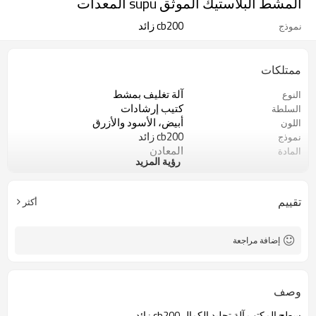
المشط البلاستيك الموثق supu المعدات
cb200 زائد
نموذج
ممتلكات
آلة تغليف بمشط
النوع
كتيب إرشادات
السلطة
أبيض، الأسود والأزرق
اللون
cb200 زائد
نموذج
المعادن
المادة
رؤية المزيد
14.25mm
الملعب
تقييم
أكثر
إضافة مراجعة
وصف
سطح المكتب آلة تجليد الكمال cb200 زائد