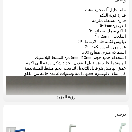
ملف دليل آلة تجليد مشط
قدرة قوية اللكم
قدرة السلطة ملزمة
العرض: 360mm
اللكم سمك: صفائح 35
الملعب: 14.25mm
دبابيس لكمة فك الارتباط: 25
عدد من دبابيس لكمة: 25
السماكة ملزم: صفائح 500
استخدام جميع حجم 6mm-50mm من المشط البلاستيك
الهامش الجانب هو قابل للتعديل لتحديد شكل ورقة التي لكمة
عمق الهامش هو قابل للتعديل لتناسب حجم مشط المستخدمة
كل البناء الالومنيوم جعلها دائمة وسنوات عديدة خالية من القلق
رؤية المزيد
يوصي