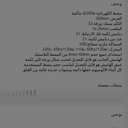
وصف
مشط الكهربائية cb300e ماكينة
العرض: 300mm
اللكم سمك: ورقة 32
الملعب: 14.25mm
دبابيس لكمة فك الارتباط: 21
عدد من دبابيس لكمة: 21
السماكة ملزم: صفائح 500
المحرك: 230v، 50hz/120w; 110v، 60hz/120w
استخدام جميع حجم 6mm-50mm من المشط البلاستيك
الهامش الجانب هو قابل للتعديل لتحديد شكل ورقة التي لكمة
عمق الهامش هو قابل للتعديل لتناسب حجم مشط المستخدمة
كل البناء الالومنيوم جعلها دائمة وسنوات عديدة خالية من القلق
منتجات مفصلة
يوصي