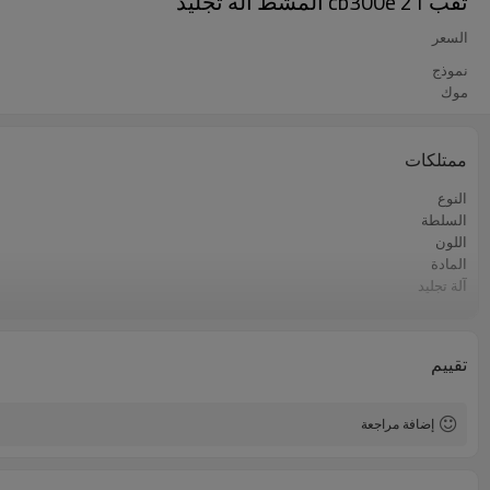
ثقب cb300e 21 المشط آلة تجليد
السعر
نموذج
موك
ممتلكات
النوع
السلطة
اللون
المادة
آلة تجليد
المشط آلة تجليد
تقييم
إضافة مراجعة