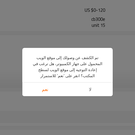
US $
0
-
120
cb300e
15 unit
آلة تغليف بمشط
تم الكشف عن وصولك إلى موقع الويب
كهرباء
المحمول على جهاز الكمبيوتر، هل ترغب في
الفضة
إعادة التوجيه إلى موقع الويب لسطح
الألومنيوم
المكتب؟ انقر على 'نعم' للاستمرار
الربط آلة كهربائية
رؤية المزيد
البلاستيك آلة تجليد comb
لا
نعم