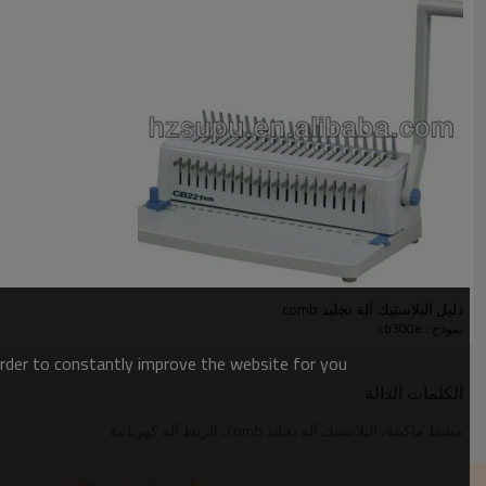
دليل البلاستيك آلة تجليد comb
نموذج : cb300e
order to constantly improve the website for you.
الكلمات الدالة
مشط ماكينة، البلاستيك آلة تجليد comb، الربط آلة كهربائية