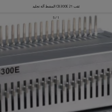
ثقب CB300E 21 المشط آلة تجليد
5
/
1