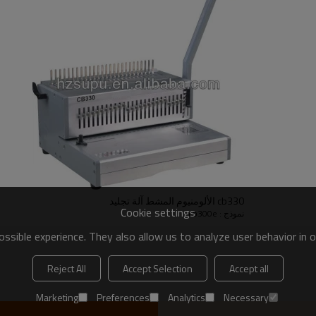
cb330 الألومنيوم المشط آلة تجليد
Cookie settings
نموذج : cb300e
ssible experience. They also allow us to analyze user behavior in 
Reject All
Accept Selection
Accept all
Marketing
Preferences
Analytics
Necessary