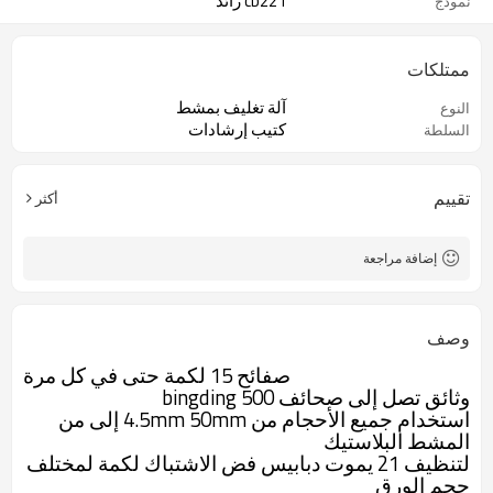
cb221 زائد
نموذج
ممتلكات
آلة تغليف بمشط
النوع
كتيب إرشادات
السلطة
تقييم
أكثر
إضافة مراجعة
وصف
صفائح 15 لكمة حتى في كل مرة
وثائق تصل إلى صحائف 500 bingding
استخدام جميع الأحجام من 4.5mm 50mm إلى من
المشط البلاستيك
لتنظيف 21 يموت دبابيس فض الاشتباك لكمة لمختلف
حجم الورق