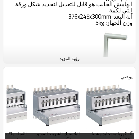
الهامش الجانب هو قابل للتعديل لتحديد شكل ورقة
التي لكمة
آلة البعد: 376x245x300mm
وزن الجهاز: 5kg
رؤية المزيد
يوصي
آلة كهربائية تجليد مشط
البلاستيك الشريط الموثق
الثقي