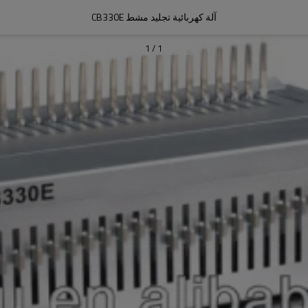
آلة كهربائية تجليد مشط CB330E
1
/
1