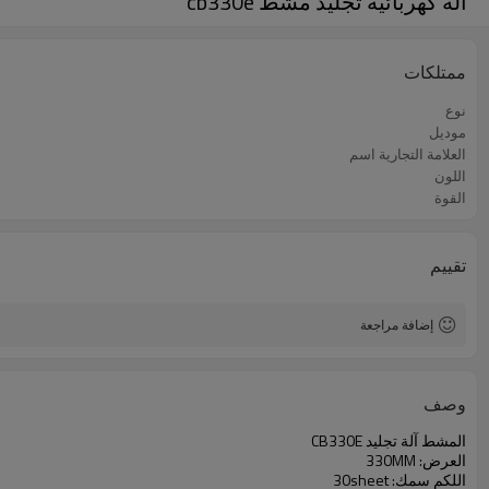
آلة كهربائية تجليد مشط cb330e
ممتلكات
نوع
موديل
العلامة التجارية اسم
اللون
القوة
تقييم
إضافة مراجعة
وصف
المشط آلة تجليد CB330E
العرض: 330MM
اللكم سمك: 30sheet