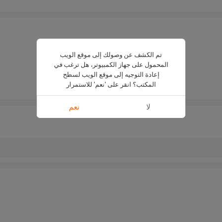
المشط آلة تجليد
تم الكشف عن وصولك إلى موقع الويب
CB330E
المحمول على جهاز الكمبيوتر، هل ترغب في
SUPU
إعادة التوجيه إلى موقع الويب لسطح
فضة
المكتب؟ انقر على 'نعم' للاستمرار
كهربائي
لا
نعم