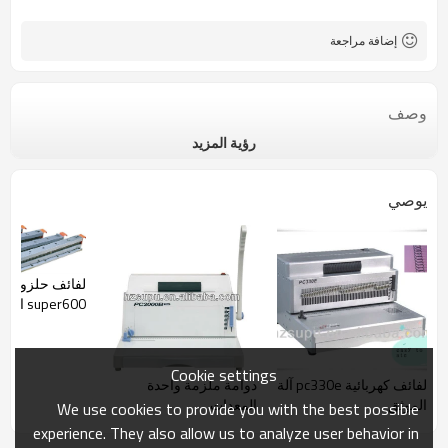
إضافة مراجعة
وصف
رؤية المزيد
يوصي
لف
uper600
أجل الجهاز للبيع
Cookie settings
لفائف كهربائية pc330e آلة
دوامة ملزمة واحدة
الموثق
المعدات
We use cookies to provide you with the best possible
experience. They also allow us to analyze user behavior in