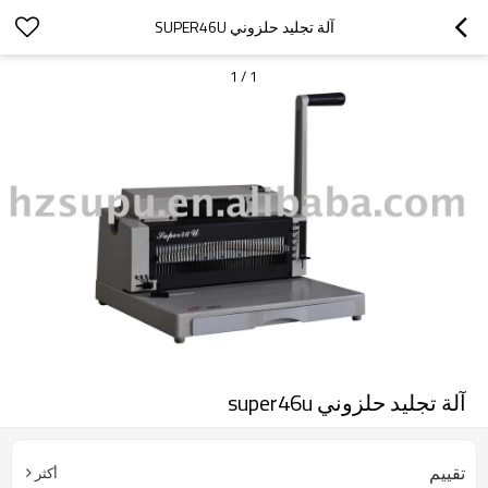
آلة تجليد حلزوني SUPER46U
1
/
1
آلة تجليد حلزوني super46u
تقييم
أكثر