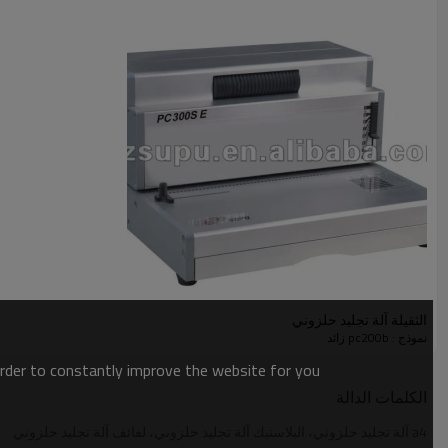
الثقيلة آلة تجليد حلزوني
نموذج : pc200b زائد
order to constantly improve the website for you.
الكلمات الدالة
a4 آلة تجليد حلزوني، البلاستيك آلة تجليد حلزوني، لفائف آلة تجليد حلزوني