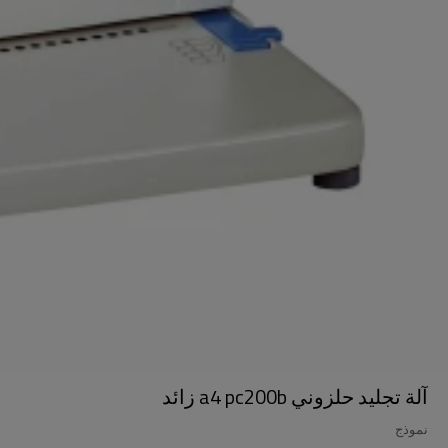
آلة تجليد حلزوني a4 pc200b زائد
نموذج