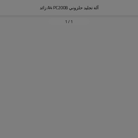
آلة تجليد حلزوني A4 PC200B زائد
1
/
1