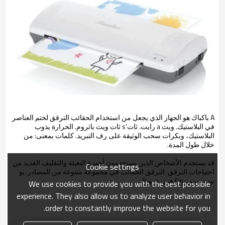
A باكباك هو الجهاز الذي يجعل من استخدام الحقائب الترقق لختم العناصر
في البلاستيك. ويث a رايت. ثات's ثات ويث باثروم. الحرارة يذوب
البلاستيك، وبكرات سحب الوثيقة على رف التبريد. كلمات بمعنى: من
خلال طول المدة.
قد يستخدم الأشخاص الذين يستخدمون أجهزة التعبئة والتغليف العديد من
Cookie settings
احتياجات الترقق. الترقق الحقائب في مجموعة متنوعة من المصادر. يو
نيد تو بيبي. I'm هيف a توتال.
We use cookies to provide you with the best possible
experience. They also allow us to analyze user behavior in
order to constantly improve the website for you.